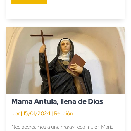
Mama Antula, llena de Dios
por
|
15/01/2024
|
Religión
Nos acercamos a una maravillosa mujer, María