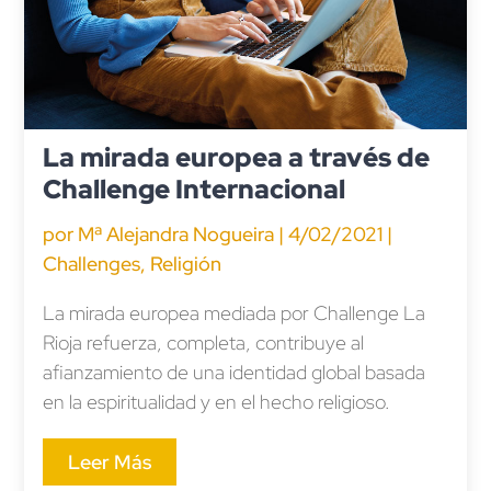
La mirada europea a través de
Challenge Internacional
por
Mª Alejandra Nogueira
|
4/02/2021
|
Challenges
,
Religión
La mirada europea mediada por Challenge La
Rioja refuerza, completa, contribuye al
afianzamiento de una identidad global basada
en la espiritualidad y en el hecho religioso.
Leer Más