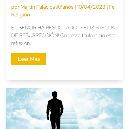
por
Martin Palacios Añañós
|
10/04/2023
|
Fe
,
Religión
EL SEÑOR HA RESUCITADO. ¡FELIZ PASCUA
DE RESURRECCIÓN! Con este título inicio esta
reflexión.
Leer Más