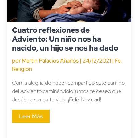
Cuatro reflexiones de
Adviento: Un niño nos ha
nacido, un hijo se nos ha dado
por
Martin Palacios Añañós
|
24/12/2021
|
Fe
,
Religión
Con la alegría de haber compartido este camino
del Adviento caminándolo juntos te deseo que
Jesús nazca en tu vida. ¡Feliz Navidad!
Leer Más