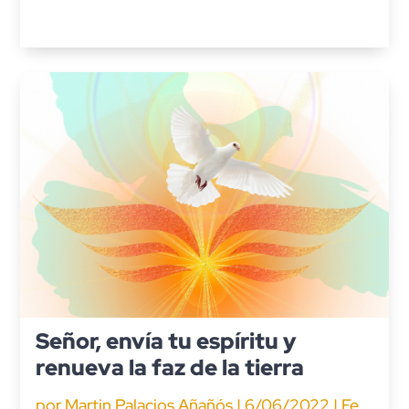
Señor, envía tu espíritu y
renueva la faz de la tierra
por
Martin Palacios Añañós
|
6/06/2022
|
Fe
,