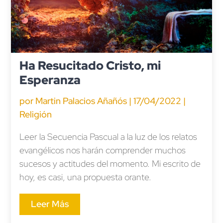
Ha Resucitado Cristo, mi
Esperanza
por
Martin Palacios Añañós
|
17/04/2022
|
Religión
Leer la Secuencia Pascual a la luz de los relatos
evangélicos nos harán comprender muchos
sucesos y actitudes del momento. Mi escrito de
hoy, es casi, una propuesta orante.
Leer Más