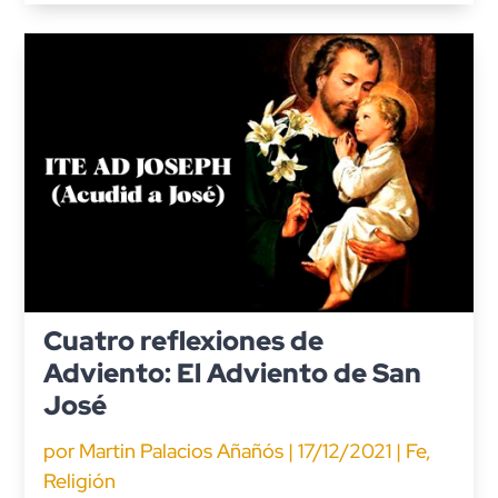
Cuatro reflexiones de
Adviento: El Adviento de San
José
por
Martin Palacios Añañós
|
17/12/2021
|
Fe
,
Religión