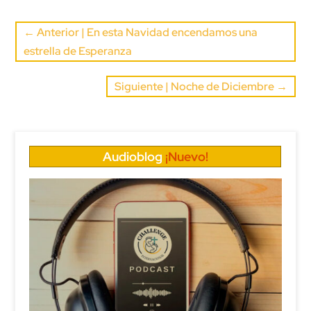
←
Anterior | En esta Navidad encendamos una
estrella de Esperanza
Siguiente | Noche de Diciembre
→
Audioblog
¡Nuevo!