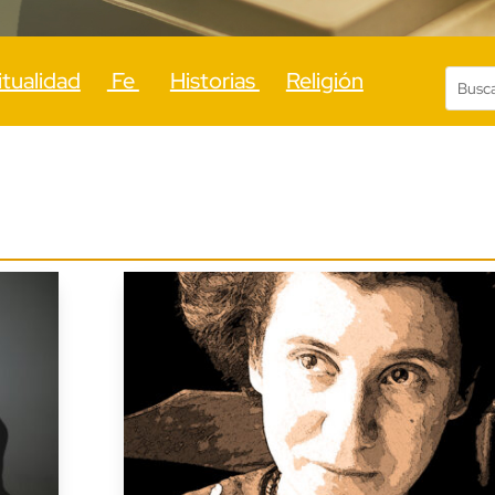
itualidad
Fe
Historias
Religión