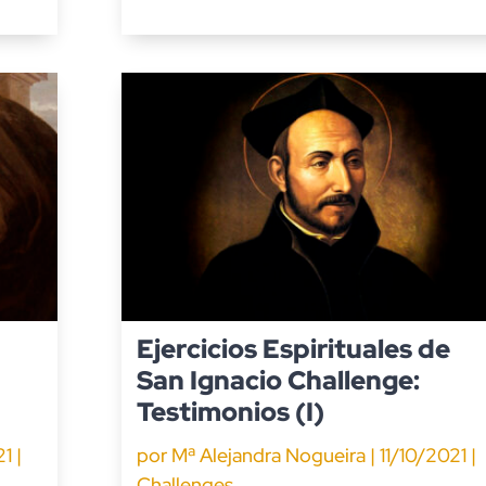
Ejercicios Espirituales de
San Ignacio Challenge:
Testimonios (I)
21
|
por
Mª Alejandra Nogueira
|
11/10/2021
|
Challenges