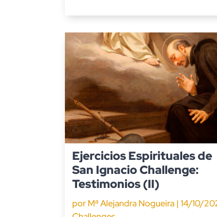
Ejercicios Espirituales de
San Ignacio Challenge:
Testimonios (II)
por
Mª Alejandra Nogueira
|
14/10/20
Challenges