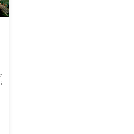
|
ra
i