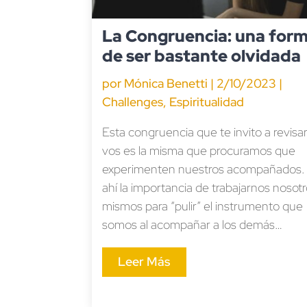
La Congruencia: una for
de ser bastante olvidada
por
Mónica Benetti
|
2/10/2023
|
Challenges
,
Espiritualidad
Esta congruencia que te invito a revisa
vos es la misma que procuramos que
experimenten nuestros acompañados.
ahí la importancia de trabajarnos nosot
mismos para “pulir” el instrumento que
somos al acompañar a los demás…
Leer Más