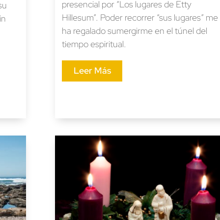
presencial por “Los lugares de Etty
su
Hillesum”. Poder recorrer “sus lugares” me
in
ha regalado sumergirme en el túnel del
tiempo espiritual.
Leer Más