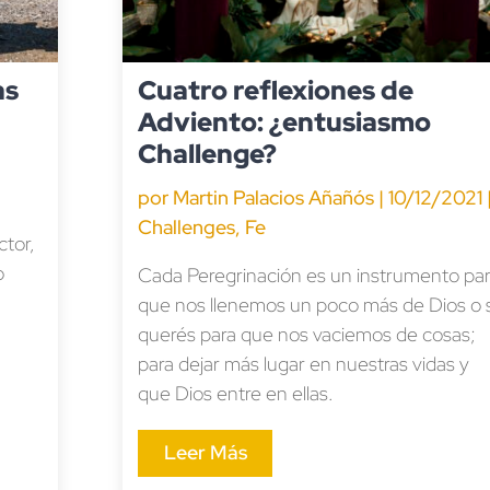
as
Cuatro reflexiones de
Adviento: ¿entusiasmo
Challenge?
por
Martin Palacios Añañós
|
10/12/2021
Challenges
,
Fe
ctor,
o
Cada Peregrinación es un instrumento pa
que nos llenemos un poco más de Dios o s
querés para que nos vaciemos de cosas;
para dejar más lugar en nuestras vidas y
que Dios entre en ellas.
Leer Más