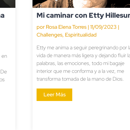
ma
Mi caminar con Etty Hilles
por
Rosa Elena Torres
|
11/09/2023
|
Challenges
,
Espiritualidad
Etty me anima a seguir peregrinando por l
vida de manera más ligera y dejando fluir l
r en
palabras, las emociones, todo mi bagaje
interior que me conforma y a la vez, me
 De
transforma tomada de la mano de Dios.
ros
Leer Más