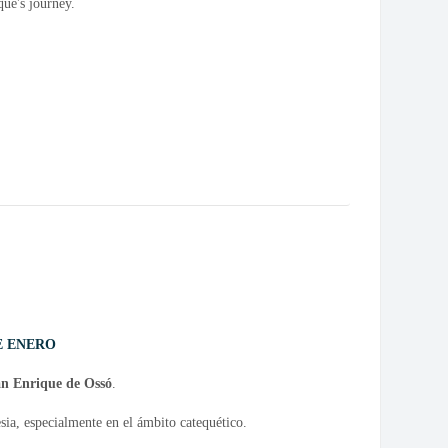
ue's journey.
DE ENERO
n Enrique de Ossó
.
sia, especialmente en el ámbito catequético.