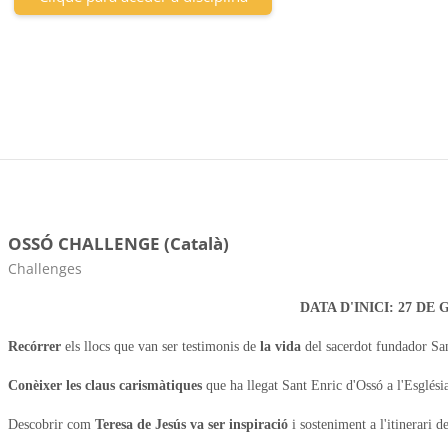
OSSÓ CHALLENGE (Català)
Categoria da disciplina
Challenges
DATA D'INICI: 27 DE
Recórrer
els llocs que van ser testimonis de
la vida
del sacerdot fundador Sa
Conèixer les claus carismàtiques
que ha llegat Sant Enric d'Ossó a l'Església
Descobrir com
T
eresa de Jesús va ser inspiració
i sosteniment a l'itinerari d