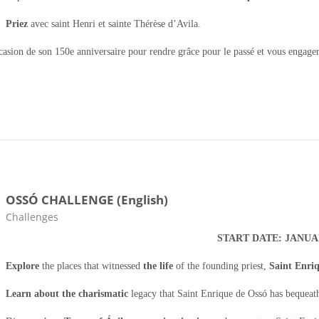
Priez
avec saint Henri et sainte Thérèse d’Avila.
asion de son 150e anniversaire pour rendre grâce pour le passé et vous engager
OSSÓ CHALLENGE (English)
Categoria da disciplina
Challenges
START DATE: JANUA
Explore
the places that witnessed
the life
of the founding priest,
Saint Enri
Learn about the charismatic
legacy that Saint Enrique de Ossó has bequeathe