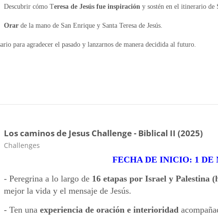
Descubrir cómo T
eresa de Jesús fue inspiración
y sostén en el itinerario de
Orar
de la mano de San Enrique y Santa Teresa de Jesús.
rio para agradecer el pasado y lanzarnos de manera decidida al futuro.
Los caminos de Jesus Challenge - Biblical II (2025)
Categoria da disciplina
Challenges
FECHA DE INICIO: 1 D
- Peregrina a lo largo de
16 etapas por Israel y Palestina (
mejor la vida y el mensaje de Jesús.
- Ten una
experiencia de oración e interioridad
acompaña