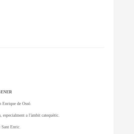
 GENER
n Enrique de Ossó.
, especialment a l'àmbit catequètic.
e Sant Enric.