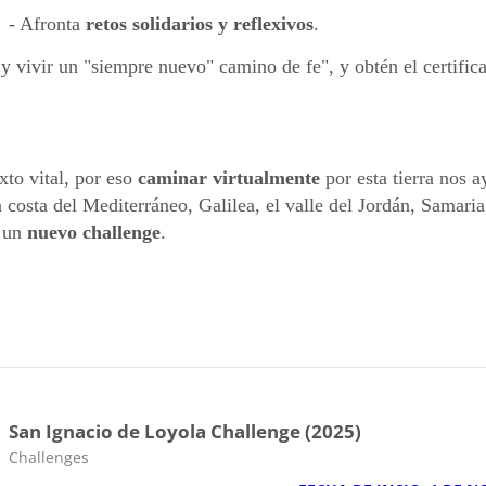
- Afronta
retos solidarios y reflexivos
.
y vivir un "siempre nuevo" camino de fe", y obtén el certific
to vital, por eso
caminar virtualmente
por esta tierra nos 
 costa del Mediterráneo, Galilea, el valle del Jordán, Samari
r un
nuevo challenge
.
San Ignacio de Loyola Challenge (2025)
Categoria da disciplina
Challenges