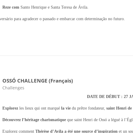
Reze com
Santo Henrique e Santa Teresa de Ávila.
versário para agradecer o passado e embarcar com determinação no futuro.
OSSÓ CHALLENGE (Français)
Categoria da disciplina
Challenges
DATE DE DÉBUT : 27 
Explorez
les lieux qui ont marqué
la vie
du prêtre fondateur,
saint Henri de
Découvrez l’héritage charismatique
que saint Henri de Ossó a légué à l’Égl
Explorez comment
Thérèse d’Avila a été une source d’inspiration
et un so