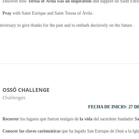
Discover how
Teresa of Ávila was an inspiration
and support on Saint Enriq
Pray
with Saint Enrique and Saint Teresa of Ávila.
iversary to give thanks for the past and to embark decisively on the future.
OSSÓ CHALLENGE
Categoria da disciplina
Challenges
FECHA DE INICIO: 27 
Recorrer
los lugares que fueron testigos de
la vida
del sacerdote fundador
Sa
Conocer las claves carismáticas
que ha legado San Enrique de Ossó a la Igle