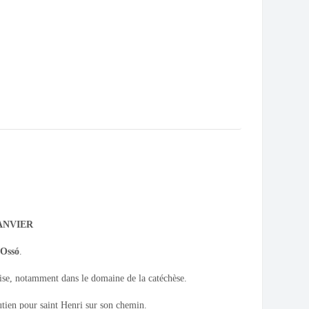
JANVIER
 Ossó
.
ise, notamment dans le domaine de la catéchèse.
utien pour saint Henri sur son chemin.