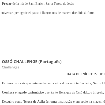
Pregar
de la mà de Sant Enric i Santa Teresa de Jesús.
niversari per agrair el passat i llançar-nos de manera decidida al futur.
OSSÓ CHALLENGE (Português)
Categoria da disciplina
Challenges
DATA DE INÍCIO: 27 DE
Explore
os locais que testemunharam
a vida
do sacerdote fundador,
Santo H
Conheça o legado carismático
que Santo Henrique de Ossó deixou à Igreja, 
Descubra como
Teresa de Ávila foi uma inspiração
e um apoio na viagem d